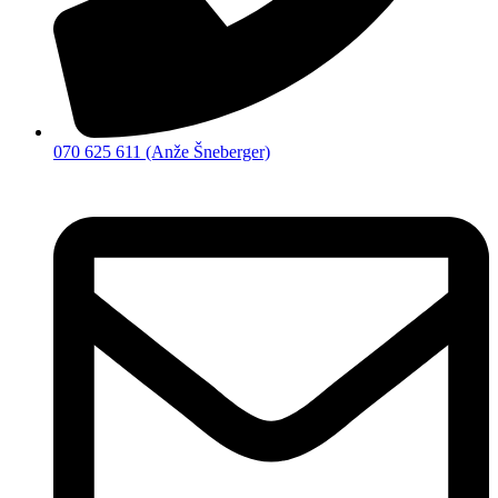
070 625 611 (Anže Šneberger)