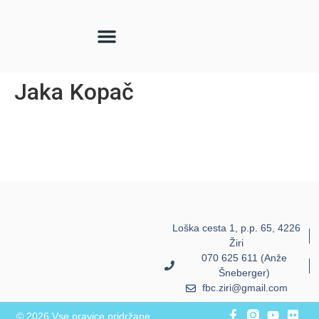
Jaka Kopač
Loška cesta 1, p.p. 65, 4226
Žiri
070 625 611 (Anže
Šneberger)
fbc.ziri@gmail.com
© 2026 Vse pravice pridržane