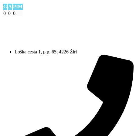
G
A
PIM
0
0
0
Loška cesta 1, p.p. 65, 4226 Žiri