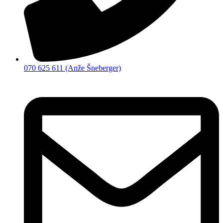
070 625 611 (Anže Šneberger)