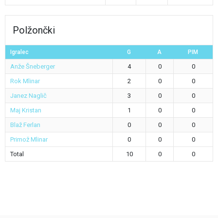
Polžončki
Igralec
G
A
PIM
Anže Šneberger
4
0
0
Rok Mlinar
2
0
0
Janez Naglič
3
0
0
Maj Kristan
1
0
0
Blaž Ferlan
0
0
0
Primož Mlinar
0
0
0
Total
10
0
0