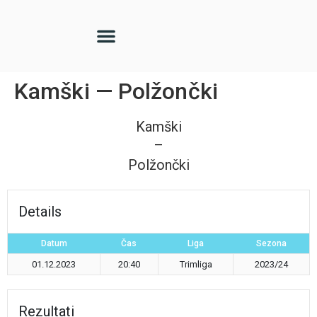
Kamški — Polžončki
Kamški
—
Polžončki
Details
Datum
Čas
Liga
Sezona
01.12.2023
20:40
Trimliga
2023/24
Rezultati