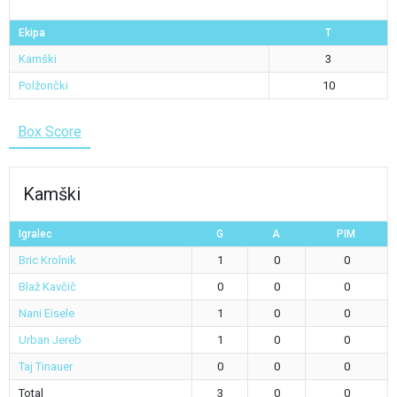
Ekipa
T
Kamški
3
Polžončki
10
Box Score
Kamški
Igralec
G
A
PIM
Bric Krolnik
1
0
0
Blaž Kavčič
0
0
0
Nani Eisele
1
0
0
Urban Jereb
1
0
0
Taj Tinauer
0
0
0
Total
3
0
0