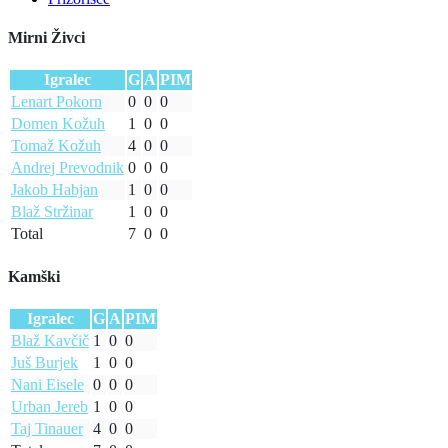
Mirni Živci
Igralec
G
A
PIM
Lenart Pokorn
0
0
0
Domen Kožuh
1
0
0
Tomaž Kožuh
4
0
0
Andrej Prevodnik
0
0
0
Jakob Habjan
1
0
0
Blaž Stržinar
1
0
0
Total
7
0
0
Kamški
Igralec
G
A
PIM
Blaž Kavčič
1
0
0
Juš Burjek
1
0
0
Nani Eisele
0
0
0
Urban Jereb
1
0
0
Taj Tinauer
4
0
0