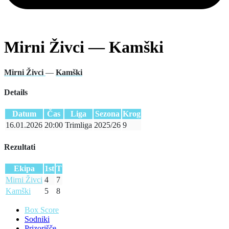
Mirni Živci — Kamški
Mirni Živci
—
Kamški
Details
Datum
Čas
Liga
Sezona
Krog
16.01.2026
20:00
Trimliga
2025/26
9
Rezultati
Ekipa
1st
T
Mirni Živci
4
7
Kamški
5
8
Box Score
Sodniki
Prizorišče