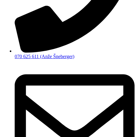
070 625 611 (Anže Šneberger)