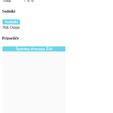
Total
7
0
0
Sodniki
Sodniki
Nik Oman
Prizorišče
Športna dvorana Žiri