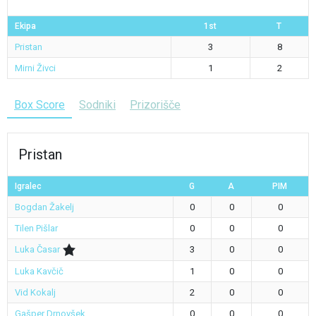
Ekipa
1st
T
Pristan
3
8
Mirni Živci
1
2
Box Score
Sodniki
Prizorišče
Pristan
Igralec
G
A
PIM
Bogdan Žakelj
0
0
0
Tilen Pišlar
0
0
0
Luka Časar
3
0
0
Luka Kavčič
1
0
0
Vid Kokalj
2
0
0
Gašper Drnovšek
0
0
0