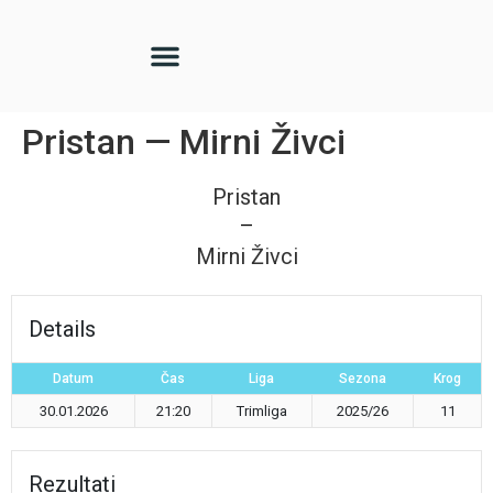
Pristan — Mirni Živci
Pristan
—
Mirni Živci
Details
Datum
Čas
Liga
Sezona
Krog
30.01.2026
21:20
Trimliga
2025/26
11
Rezultati