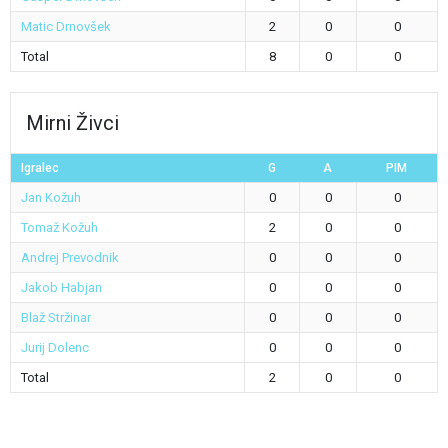
Matic Drnovšek
2
0
0
Total
8
0
0
Mirni Živci
Igralec
G
A
PIM
Jan Kožuh
0
0
0
Tomaž Kožuh
2
0
0
Andrej Prevodnik
0
0
0
Jakob Habjan
0
0
0
Blaž Stržinar
0
0
0
Jurij Dolenc
0
0
0
Total
2
0
0