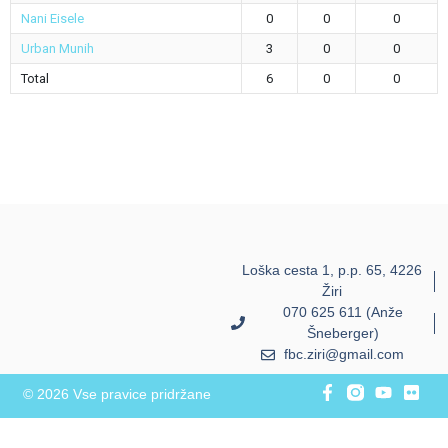
Nani Eisele
0
0
0
Urban Munih
3
0
0
Total
6
0
0
Loška cesta 1, p.p. 65, 4226
Žiri
070 625 611 (Anže
Šneberger)
fbc.ziri@gmail.com
© 2026 Vse pravice pridržane