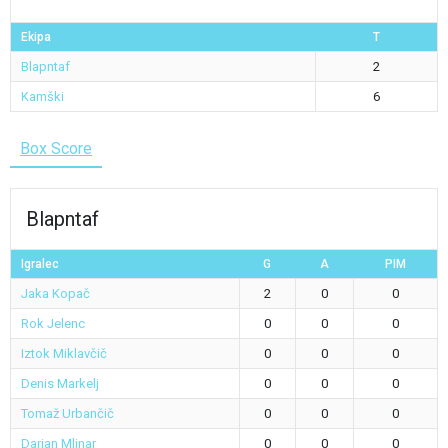
Ekipa
T
Blapntaf
2
Kamški
6
Box Score
Blapntaf
Igralec
G
A
PIM
Jaka Kopač
2
0
0
Rok Jelenc
0
0
0
Iztok Miklavčič
0
0
0
Denis Markelj
0
0
0
Tomaž Urbančič
0
0
0
Darjan Mlinar
0
0
0