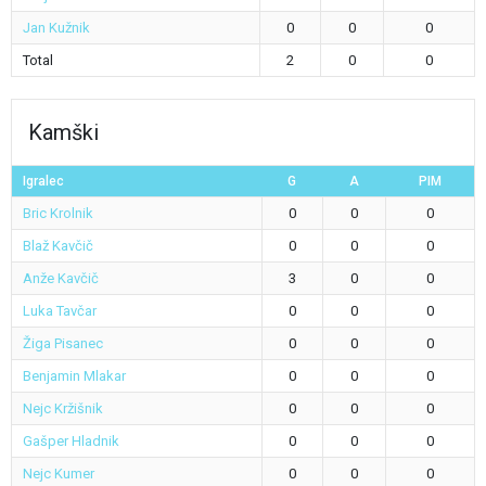
Jan Kužnik
0
0
0
Total
2
0
0
Kamški
Igralec
G
A
PIM
Bric Krolnik
0
0
0
Blaž Kavčič
0
0
0
Anže Kavčič
3
0
0
Luka Tavčar
0
0
0
Žiga Pisanec
0
0
0
Benjamin Mlakar
0
0
0
Nejc Kržišnik
0
0
0
Gašper Hladnik
0
0
0
Nejc Kumer
0
0
0