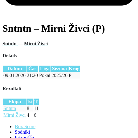
Sntntn – Mirni Živci (P)
Sntntn
—
Mirni Živci
Details
Datum
Čas
Liga
Sezona
Krog
09.01.2026
21:20
Pokal
2025/26
P
Rezultati
Ekipa
1st
T
Sntntn
8
11
Mirni Živci
4
6
Box Score
Sodniki
Prizorišče