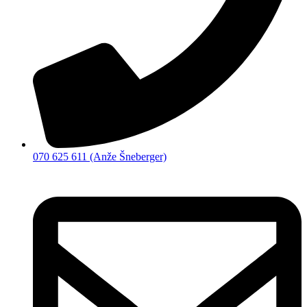
070 625 611 (Anže Šneberger)