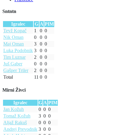
Sntntn
Igralec
G
A
PIM
Tevž Kopač
1
0
0
Nik Oman
0
0
0
Maj Oman
3
0
0
Luka Podobnik
3
0
0
Tim Luznar
2
0
0
Juš Gaber
0
0
0
Gašper Triler
2
0
0
Total
11
0
0
Mirni Živci
Igralec
G
A
PIM
Jan Kožuh
0
0
0
Tomaž Kožuh
3
0
0
Aljaž Rakuš
0
0
0
Andrej Prevodnik
3
0
0