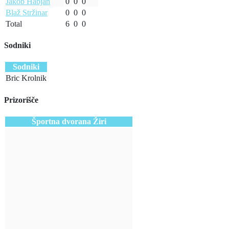
Jakob Habjan
0
0
0
Blaž Stržinar
0
0
0
Total
6
0
0
Sodniki
Sodniki
Bric Krolnik
Prizorišče
Športna dvorana Žiri