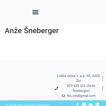
Anže Šneberger
Loška cesta 1, p.p. 65, 4226
Žiri
070 625 611 (Anže
Šneberger)
fbc.ziri@gmail.com
© 2026 Vse pravice pridržane