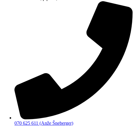
070 625 611 (Anže Šneberger)