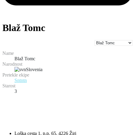
Blaž Tomc
Name
Blaž Tomc
Narodnost
Slovenia
Pretekle ekipe
Sntntn
Starost
3
Loška cesta 1, p.p. 65, 4226 Žiri