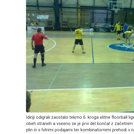
Idiriji odigrali zaostalo tekmo 6. kroga elitne floorball 
obeh straneh a vseeno se je prvi del končal z začetnim re
plin in s hitrimi podajami ter kombinatornimi prehodi v n