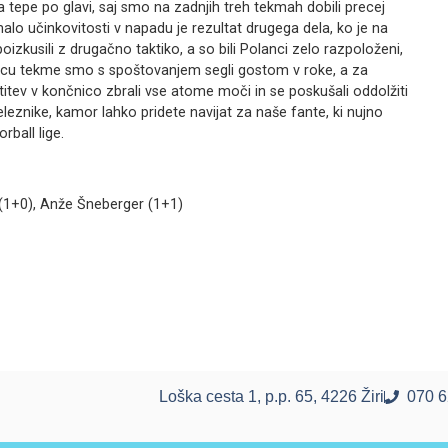
 tepe po glavi, saj smo na zadnjih treh tekmah dobili precej
alo učinkovitosti v napadu je rezultat drugega dela, ko je na
zkusili z drugačno taktiko, a so bili Polanci zelo razpoloženi,
oncu tekme smo s spoštovanjem segli gostom v roke, a za
itev v končnico zbrali vse atome moči in se poskušali oddolžiti
leznike, kamor lahko pridete navijat za naše fante, ki nujno
rball lige.
k (1+0), Anže Šneberger (1+1)
Loška cesta 1, p.p. 65, 4226 Žiri
070 6