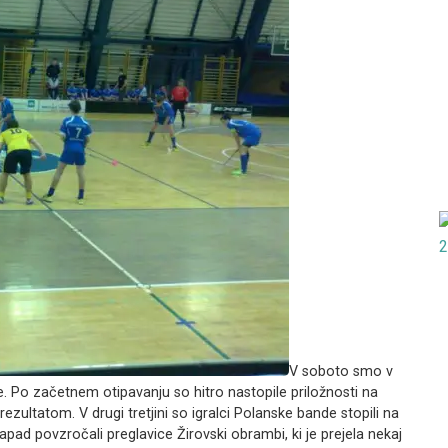
V soboto smo v
lige. Po začetnem otipavanju so hitro nastopile priložnosti na
zultatom. V drugi tretjini so igralci Polanske bande stopili na
apad povzročali preglavice Žirovski obrambi, ki je prejela nekaj