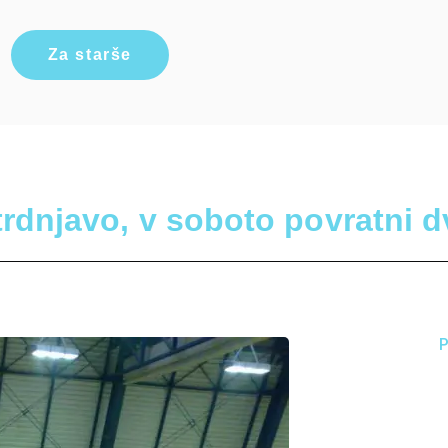
Za starše
o trdnjavo, v soboto povratni 
P