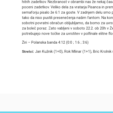
hitrih zadetkov. Nezbranost v obrambi nas že nekaj časa
poceni zadetkov. Veliko dela za vratarja Pisanca in prem
semaforju pisalo že 6:1 za goste. V zadnjem delu smo poi
tako da niso pustili presenečenja našim fantom. Na k
sobotni povratni obračun obljubljamo, da bomo za uvrst
za boleč poraz. Zato vabljeni v soboto 22.2. ob 20h v Že
potrebujejo nove točke za uvrstitev v polfinale elitne floo
Žiri – Polanska banda 4:12 (0:0 ; 1:6 ; 3:6)
Strelci:
Jan Kužnik (1+0), Rok Mlinar (1+1), Bric Krolni