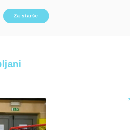
Za starše
ljani
P