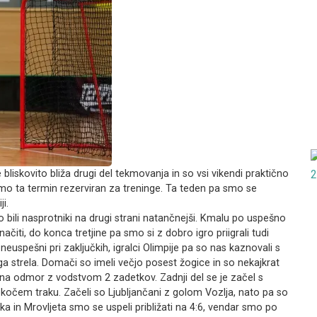
liskovito bliža drugi del tekmovanja in so vsi vikendi praktično
amo ta termin rezerviran za treninge. Ta teden pa smo se
i.
o bili nasprotniki na drugi strani natančnejši. Kmalu po uspešno
ti, do konca tretjine pa smo si z dobro igro priigrali tudi
 neuspešni pri zaključkih, igralci Olimpije pa so nas kaznovali s
ega strela. Domači so imeli večjo posest žogice in so nekajkrat
 na odmor z vodstvom 2 zadetkov. Zadnji del se je začel s
tekočem traku. Začeli so Ljubljančani z golom Vozlja, nato pa so
ika in Mrovljeta smo se uspeli približati na 4:6, vendar smo po