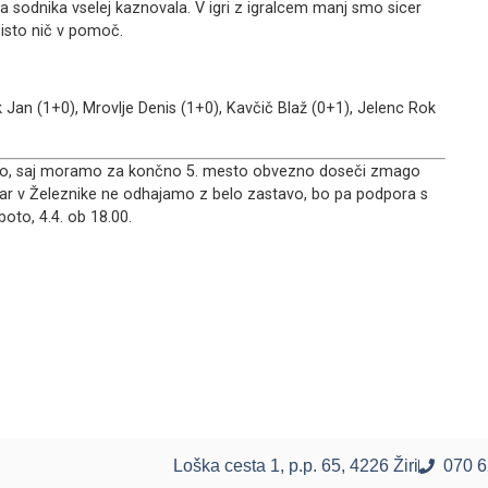
sta sodnika vselej kaznovala. V igri z igralcem manj smo sicer
 čisto nič v pomoč.
 Jan (1+0), Mrovlje Denis (1+0), Kavčič Blaž (0+1), Jelenc Rok
avo, saj moramo za končno 5. mesto obvezno doseči zmago
endar v Železnike ne odhajamo z belo zastavo, bo pa podpora s
boto, 4.4. ob 18.00.
Loška cesta 1, p.p. 65, 4226 Žiri
070 6