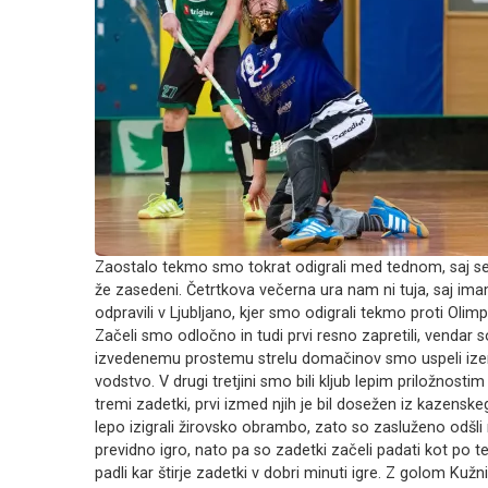
Zaostalo tekmo smo tokrat odigrali med tednom, saj se b
že zasedeni. Četrtkova večerna ura nam ni tuja, saj im
odpravili v Ljubljano, kjer smo odigrali tekmo proti Olimpij
Začeli smo odločno in tudi prvi resno zapretili, vendar s
izvedenemu prostemu strelu domačinov smo uspeli izenači
vodstvo. V drugi tretjini smo bili kljub lepim priložnostim
tremi zadetki, prvi izmed njih je bil dosežen iz kazensk
lepo izigrali žirovsko obrambo, zato so zasluženo odšli
previdno igro, nato pa so zadetki začeli padati kot po 
padli kar štirje zadetki v dobri minuti igre. Z golom Kužn