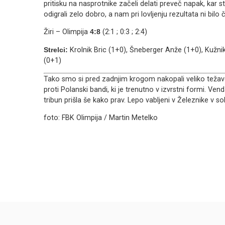
pritisku na nasprotnike začeli delati preveč napak, kar 
odigrali zelo dobro, a nam pri lovljenju rezultata ni bilo
Žiri – Olimpija
4:8
(2:1 ; 0:3 ; 2:4)
Strelci:
Krolnik Bric (1+0), Šneberger Anže (1+0), Kužnik
(0+1)
Tako smo si pred zadnjim krogom nakopali veliko tež
proti Polanski bandi, ki je trenutno v izvrstni formi. V
tribun prišla še kako prav. Lepo vabljeni v Železnike v so
foto: FBK Olimpija / Martin Metelko