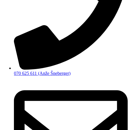
070 625 611 (Anže Šneberger)